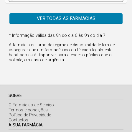
Faro
Guarda
VER TODAS AS FARMÁCIAS
Leiria
Lisboa
* Informação válida das 9h do dia 6 às 9h do dia 7
Portalegre
A farmácia de turno de regime de disponibilidade tem de
assegurar que um farmacêutico ou técnico legalmente
Porto
habilitado está disponível para atender o público que o
solicite, em caso de urgência.
Santarém
Setúbal
Viana do Castelo
Vila Real
SOBRE
O Farmácias de Serviço
Viseu
Termos e condições
Política de Privacidade
Contactos
Madeira
A SUA FARMÁCIA