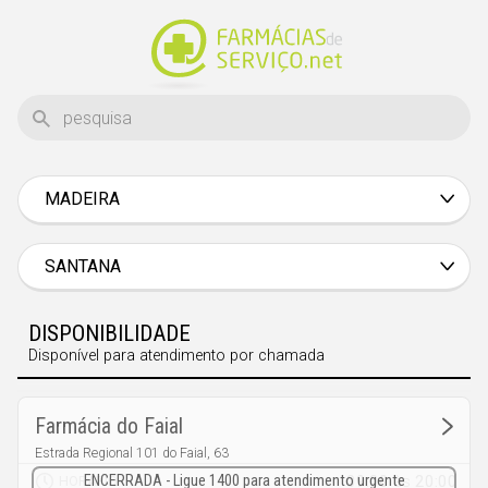
MADEIRA
Aveiro
Beja
SANTANA
Braga
DISPONIBILIDADE
Bragança
Disponível para atendimento por chamada
Castelo Branco
Coimbra
Farmácia do Faial
Évora
Estrada Regional 101 do Faial, 63
Faial
09:00
às
20:00
HORÁRIO