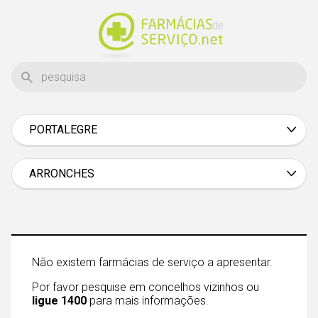
PORTALEGRE
Aveiro
Beja
ARRONCHES
Braga
Bragança
Castelo Branco
Não existem farmácias de serviço a apresentar.
Coimbra
Por favor pesquise em concelhos vizinhos ou
Évora
ligue 1400
para mais informações.