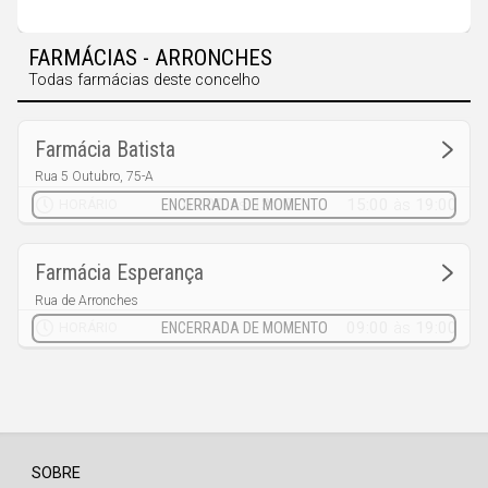
Faro
Guarda
FARMÁCIAS - ARRONCHES
Leiria
Todas farmácias deste concelho
Lisboa
Farmácia Batista
Portalegre
Rua 5 Outubro, 75-A
Assunção
Porto
09:00
às
13:00
15:00
às
19:00
HORÁRIO
Santarém
Farmácia Esperança
Setúbal
Rua de Arronches
Viana do Castelo
Esperança
09:00
às
19:00
HORÁRIO
Vila Real
Viseu
Madeira
SOBRE