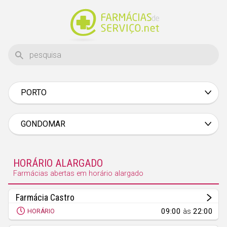
PORTO
Aveiro
Beja
GONDOMAR
Braga
Bragança
HORÁRIO ALARGADO
Castelo Branco
Farmácias abertas em horário alargado
Coimbra
Farmácia Castro
Évora
09:00
às
22:00
HORÁRIO