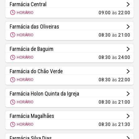
Faro
Farmácia Central
Guarda
09:00
às
22:00
HORÁRIO
Leiria
Farmácia das Oliveiras
Lisboa
08:30
às
21:00
HORÁRIO
Portalegre
Farmácia de Baguim
Porto
08:30
às
24:00
HORÁRIO
Santarém
Farmácia do Chão Verde
Setúbal
08:30
às
22:00
HORÁRIO
Viana do Castelo
Farmácia Holon Quinta da Igreja
Vila Real
08:30
às
21:00
HORÁRIO
Viseu
Farmácia Magalhães
08:30
às
21:30
HORÁRIO
Madeira
Farmácia Silva Dias