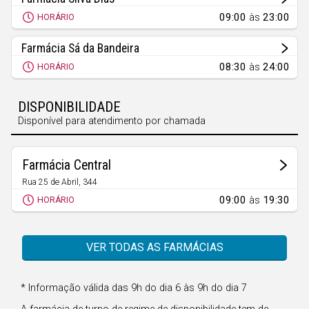
Açores
09:00
às
23:00
HORÁRIO
Farmácia Sá da Bandeira
08:30
às
24:00
HORÁRIO
DISPONIBILIDADE
Disponível para atendimento por chamada
Farmácia Central
Rua 25 de Abril, 344
São Cosme
09:00
às
19:30
HORÁRIO
VER TODAS AS FARMÁCIAS
* Informação válida das 9h do dia 6 às 9h do dia 7