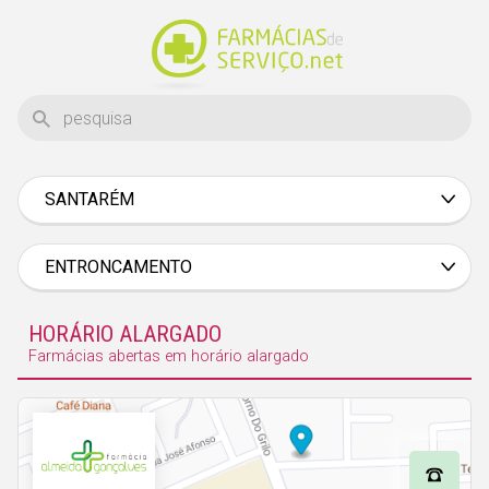
SANTARÉM
Aveiro
Beja
ENTRONCAMENTO
Braga
HORÁRIO ALARGADO
Bragança
Farmácias abertas em horário alargado
Castelo Branco
Coimbra
Évora