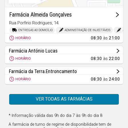
Faro
Guarda
Farmácia Almeida Gonçalves
Leiria
Rua Porfirio Rodrigues, 14
Entroncamento
ENTREGAS AO DOMICÍLIO
ADMINISTRAÇÃO DE INJECTÁVEIS
ADM
Lisboa
08:30
às
21:00
HORÁRIO
Portalegre
Farmácia António Lucas
Porto
08:30
às
22:00
HORÁRIO
Santarém
Farmácia da Terra.Entroncamento
Setúbal
08:30
às
24:00
HORÁRIO
Viana do Castelo
Vila Real
VER TODAS AS FARMÁCIAS
Viseu
* Informação válida das 9h do dia 7 às 9h do dia 8
Madeira
A farmácia de turno de regime de disponibilidade tem de