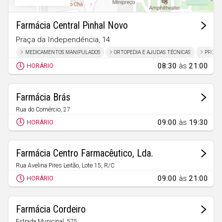
Faro
Guarda
Farmácia Central Pinhal Novo
Leiria
Praça da Independência, 14
Pinhal Novo
MEDICAMENTOS MANIPULADOS
ORTOPEDIA E AJUDAS TÉCNICAS
PRODU
Lisboa
08:30
às
21:00
HORÁRIO
Portalegre
Porto
Farmácia Brás
Santarém
Rua do Comércio, 27
Palmela
09:00
às
19:30
HORÁRIO
Setúbal
Viana do Castelo
Farmácia Centro Farmacêutico, Lda.
Vila Real
Rua Avelina Pires Leitão, Lote 15, R/C
Pinhal Novo
09:00
às
21:00
Viseu
HORÁRIO
Madeira
Farmácia Cordeiro
Estrada Municipal, 575