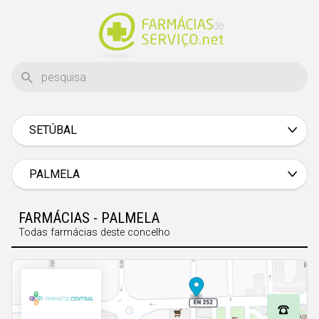
SETÚBAL
Aveiro
Beja
PALMELA
Braga
FARMÁCIAS - PALMELA
Bragança
Todas farmácias deste concelho
Castelo Branco
Coimbra
Évora