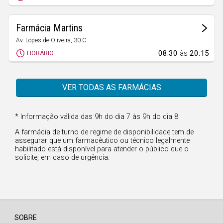
Faro
Guarda
Farmácia Martins
Leiria
Av. Lopes de Oliveira, 30 C
Bornes de Aguiar
08:30
às
20:15
Lisboa
HORÁRIO
Portalegre
VER TODAS AS FARMÁCIAS
Porto
Santarém
* Informação válida das 9h do dia 7 às 9h do dia 8
Setúbal
A farmácia de turno de regime de disponibilidade tem de
assegurar que um farmacêutico ou técnico legalmente
Viana do Castelo
habilitado está disponível para atender o público que o
solicite, em caso de urgência.
Vila Real
Viseu
Madeira
SOBRE