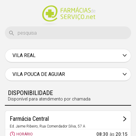
VILA REAL
Aveiro
Beja
VILA POUCA DE AGUIAR
Braga
DISPONIBILIDADE
Bragança
Disponível para atendimento por chamada
Castelo Branco
Coimbra
Farmácia Central
Évora
Ed. Jaime Ribeiro, Rua Comendador Silva, 57 A
Vila Pouca de Aguiar
08:30
às
20:15
HORÁRIO