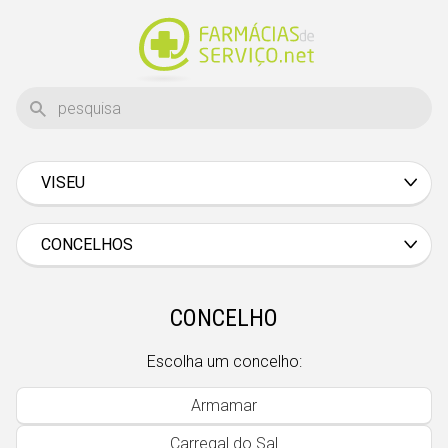
VISEU
Aveiro
Beja
CONCELHOS
Braga
Bragança
CONCELHO
Castelo Branco
Escolha um concelho:
Coimbra
Armamar
Évora
Carregal do Sal