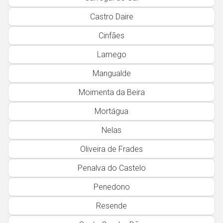
Faro
Castro Daire
Guarda
Cinfães
Leiria
Lisboa
Lamego
Portalegre
Mangualde
Porto
Moimenta da Beira
Santarém
Mortágua
Setúbal
Nelas
Viana do Castelo
Oliveira de Frades
Vila Real
Penalva do Castelo
Viseu
Penedono
Resende
Madeira