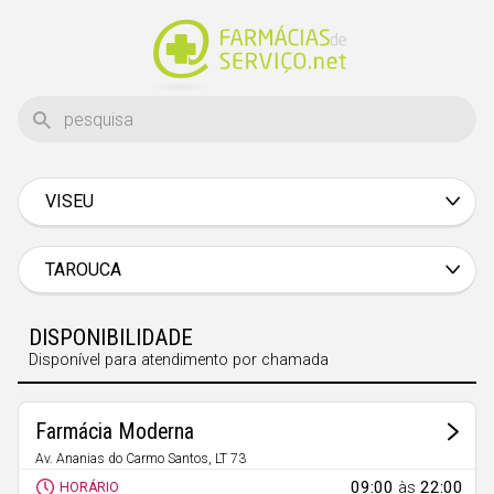
VISEU
Aveiro
Beja
TAROUCA
Braga
DISPONIBILIDADE
Bragança
Disponível para atendimento por chamada
Castelo Branco
Coimbra
Farmácia Moderna
Évora
Av. Ananias do Carmo Santos, LT 73
Tarouca
09:00
às
22:00
HORÁRIO