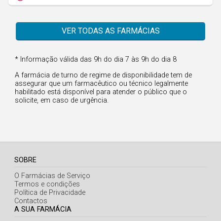
Faro
Guarda
VER TODAS AS FARMÁCIAS
Leiria
Lisboa
* Informação válida das 9h do dia 7 às 9h do dia 8
Portalegre
A farmácia de turno de regime de disponibilidade tem de
assegurar que um farmacêutico ou técnico legalmente
Porto
habilitado está disponível para atender o público que o
solicite, em caso de urgência.
Santarém
Setúbal
Viana do Castelo
Vila Real
SOBRE
O Farmácias de Serviço
Viseu
Termos e condições
Política de Privacidade
Contactos
Madeira
A SUA FARMÁCIA