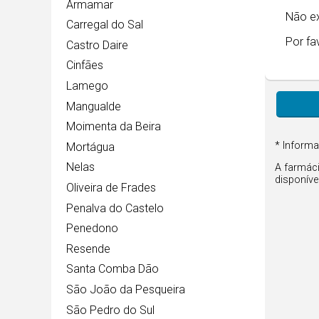
Armamar
Não ex
Carregal do Sal
Por fa
Castro Daire
Cinfães
Lamego
Mangualde
Moimenta da Beira
* Informa
Mortágua
Nelas
A farmáci
disponíve
Oliveira de Frades
Penalva do Castelo
Penedono
Resende
Santa Comba Dão
São João da Pesqueira
São Pedro do Sul