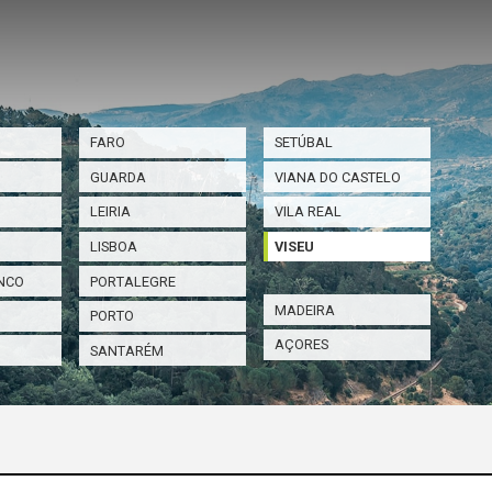
FARO
SETÚBAL
GUARDA
VIANA DO CASTELO
LEIRIA
VILA REAL
LISBOA
VISEU
NCO
PORTALEGRE
MADEIRA
PORTO
AÇORES
SANTARÉM