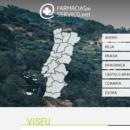
AVEIRO
BEJA
BRAGA
BRAGANÇA
CASTELO BRA
COIMBRA
ÉVORA
VISEU