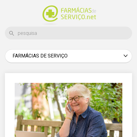
FARMÁCIAS DE SERVIÇO
Aveiro
Beja
Braga
Bragança
Castelo Branco
Coimbra
Évora