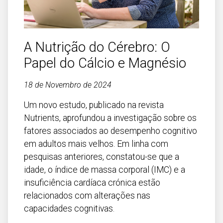
Faro
Guarda
Leiria
A Nutrição do Cérebro: O
Lisboa
Papel do Cálcio e Magnésio
Portalegre
18 de Novembro de 2024
Porto
Um novo estudo, publicado na revista
Santarém
Nutrients, aprofundou a investigação sobre os
Setúbal
fatores associados ao desempenho cognitivo
em adultos mais velhos. Em linha com
Viana do Castelo
pesquisas anteriores, constatou-se que a
Vila Real
idade, o índice de massa corporal (IMC) e a
Viseu
insuficiência cardíaca crónica estão
relacionados com alterações nas
Madeira
capacidades cognitivas.