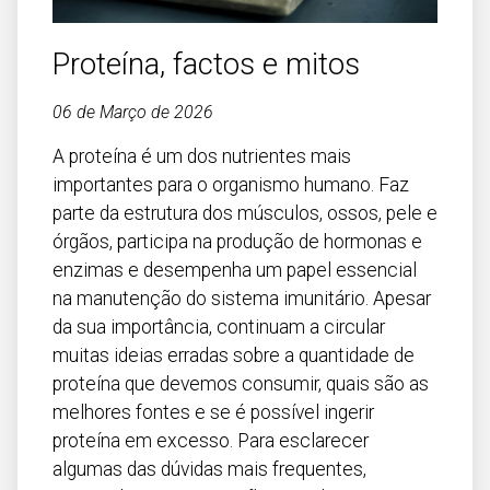
Faro
Guarda
Proteína, factos e mitos
Leiria
06 de Março de 2026
Lisboa
A proteína é um dos nutrientes mais
Portalegre
importantes para o organismo humano. Faz
Porto
parte da estrutura dos músculos, ossos, pele e
Santarém
órgãos, participa na produção de hormonas e
enzimas e desempenha um papel essencial
Setúbal
na manutenção do sistema imunitário. Apesar
Viana do Castelo
da sua importância, continuam a circular
muitas ideias erradas sobre a quantidade de
Vila Real
proteína que devemos consumir, quais são as
Viseu
melhores fontes e se é possível ingerir
proteína em excesso. Para esclarecer
Madeira
algumas das dúvidas mais frequentes,