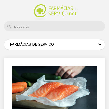
FARMÁCIAS DE SERVIÇO
Aveiro
Beja
Braga
Bragança
Castelo Branco
Coimbra
Évora