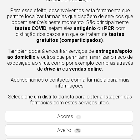
Faro
85
Para esse efeito, desenvolvemos esta ferramenta que
Guarda
permite localizar farmácias que dispõem de serviços que
27
podem ser úteis neste momento. São principalmente
Leiria
testes COVID
, sejam eles
antigénio
ou
PCR
com
44
Lisboa
distinção dos casos em que se tratam de
testes
gratuitos (comparticipados)
.
22
Portalegre
Também poderá encontrar serviços de
entregas/apoio
61
Porto
ao domicílio
e outros que permitam minimizar o risco de
exposição ao vírus, como por exemplo compras através
313
Santarém
de
drive-in
ou
vendas online
.
1
Setúbal
Aconselhamos o contacto com a farmácia para mais
informações.
29
Viana do Castelo
Seleccione um distrito da lista para obter a listagem das
160
Vila Real
farmácias com estes serviços úteis.
66
Viseu
Açores
1
94
Aveiro
Madeira
73
20