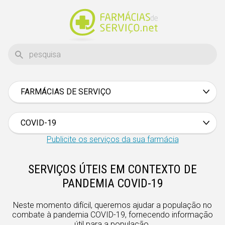
FARMÁCIAS DE SERVIÇO
Aveiro
Beja
COVID-19
1
Braga
Publicite os serviços da sua farmácia
73
Bragança
SERVIÇOS ÚTEIS EM CONTEXTO DE
27
Castelo Branco
PANDEMIA COVID-19
75
Coimbra
20
Neste momento difícil, queremos ajudar a população no
Évora
combate à pandemia COVID-19, fornecendo informação
24
útil para a população.