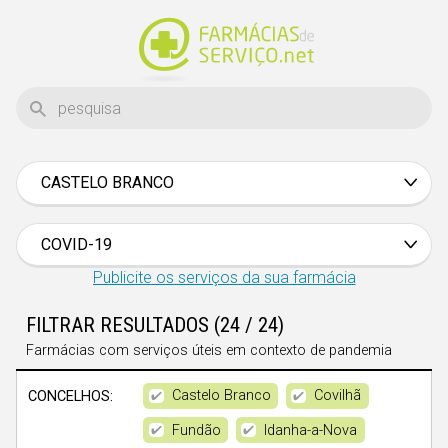
CASTELO BRANCO
Aveiro
Beja
COVID-19
1
Braga
Publicite os serviços da sua farmácia
73
Bragança
FILTRAR RESULTADOS
(24 / 24)
27
Castelo Branco
Farmácias com serviços úteis em contexto de pandemia
75
Coimbra
Castelo Branco
Covilhã
CONCELHOS:
20
Évora
Fundão
Idanha-a-Nova
24