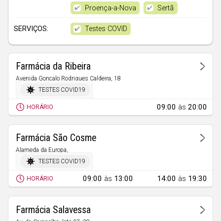
Faro
Proença-a-Nova
Sertã
85
Guarda
Testes COVID
SERVIÇOS:
27
Leiria
44
Lisboa
Farmácia da Ribeira
22
Portalegre
Avenida Gonçalo Rodrigues Caldeira, 18
Sertã
61
Porto
TESTES COVID19
313
Santarém
09:00
às
20:00
HORÁRIO
1
Setúbal
Farmácia São Cosme
29
Viana do Castelo
Alameda da Europa,
160
Covilhã (Santa Maria)
Vila Real
TESTES COVID19
66
Viseu
09:00
às
13:00
14:00
às
19:30
HORÁRIO
94
Madeira
Farmácia Salavessa
20