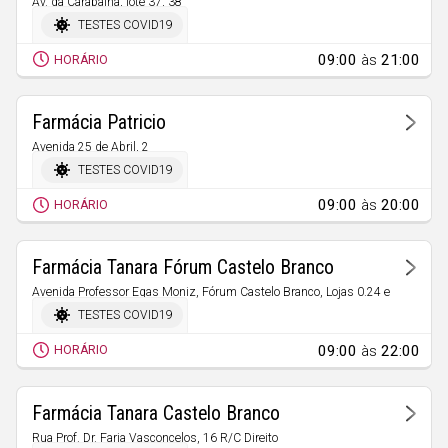
Av. da Carapalha, lote 37, 38
Açores
27
Castelo Branco
TESTES COVID19
71
09:00
às
21:00
HORÁRIO
Farmácia Patricio
Avenida 25 de Abril, 2
Sertã
TESTES COVID19
09:00
às
20:00
HORÁRIO
Farmácia Tanara Fórum Castelo Branco
Avenida Professor Egas Moniz, Fórum Castelo Branco, Lojas 0.24 e
0.25
TESTES COVID19
Castelo Branco
09:00
às
22:00
HORÁRIO
Farmácia Tanara Castelo Branco
Rua Prof. Dr. Faria Vasconcelos, 16 R/C Direito