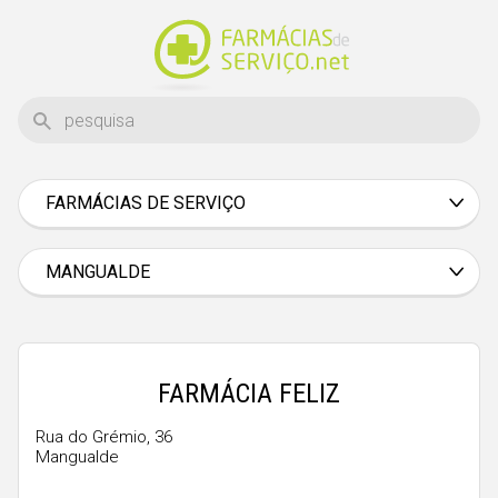
FARMÁCIAS DE SERVIÇO
Aveiro
Beja
MANGUALDE
Braga
Bragança
Castelo Branco
FARMÁCIA FELIZ
Coimbra
Rua do Grémio, 36
Mangualde
Évora