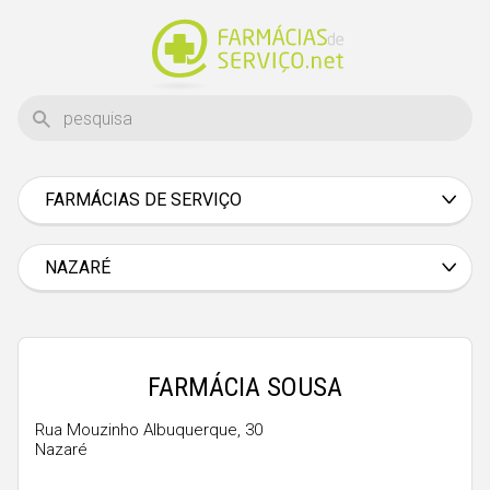
FARMÁCIAS DE SERVIÇO
Aveiro
Beja
NAZARÉ
Braga
Bragança
Castelo Branco
FARMÁCIA SOUSA
Coimbra
Rua Mouzinho Albuquerque, 30
Nazaré
Évora