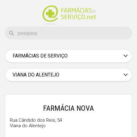
FARMÁCIAS DE SERVIÇO
Aveiro
Beja
VIANA DO ALENTEJO
Braga
Bragança
Castelo Branco
FARMÁCIA NOVA
Coimbra
Rua Cândido dos Reis, 54
Viana do Alentejo
Évora