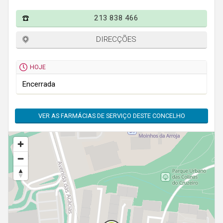
Faro
213 838 466
Guarda
Leiria
DIRECÇÕES
Lisboa
HOJE
Portalegre
Encerrada
Porto
Santarém
VER AS FARMÁCIAS DE SERVIÇO DESTE CONCELHO
Setúbal
Viana do Castelo
Vila Real
Viseu
Madeira