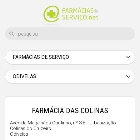
FARMÁCIAS DE SERVIÇO
Aveiro
Beja
ODIVELAS
Braga
Bragança
Castelo Branco
FARMÁCIA DAS COLINAS
Coimbra
Avenida Magalhães Coutinho, nº 3 B - Urbanização
Colinas do Cruzeiro
Évora
Odivelas