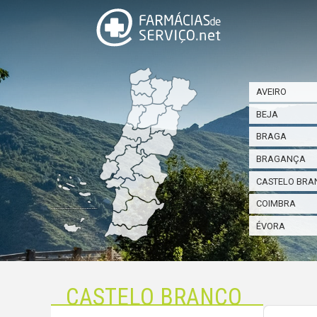
AVEIRO
BEJA
BRAGA
BRAGANÇA
CASTELO BRA
COIMBRA
ÉVORA
CASTELO BRANCO