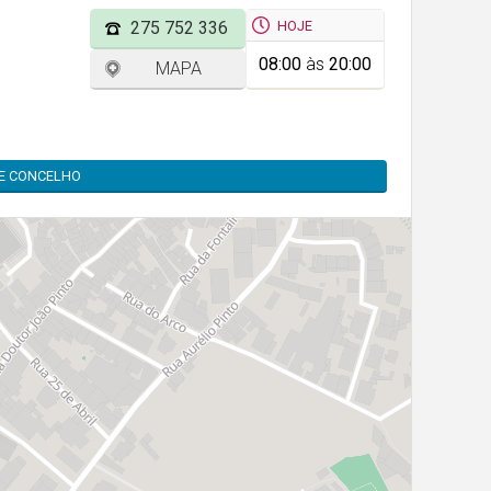
HOJE
275 752 336
08:00
às
20:00
MAPA
TE CONCELHO