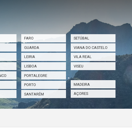
FARO
SETÚBAL
GUARDA
VIANA DO CASTELO
LEIRIA
VILA REAL
LISBOA
VISEU
NCO
PORTALEGRE
MADEIRA
PORTO
AÇORES
SANTARÉM