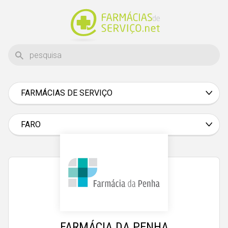
FARMÁCIAS DE SERVIÇO
Aveiro
Beja
FARO
Braga
Bragança
Castelo Branco
Coimbra
Évora
FARMÁCIA DA PENHA