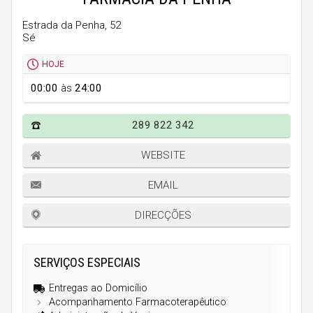
Faro
Estrada da Penha, 52
Guarda
Sé
Leiria
HOJE
Lisboa
00:00
às
24:00
Portalegre
289 822 342
Porto
Santarém
WEBSITE
Setúbal
EMAIL
Viana do Castelo
DIRECÇÕES
Vila Real
Viseu
SERVIÇOS ESPECIAIS
Entregas ao Domicílio
Madeira
Acompanhamento Farmacoterapêutico