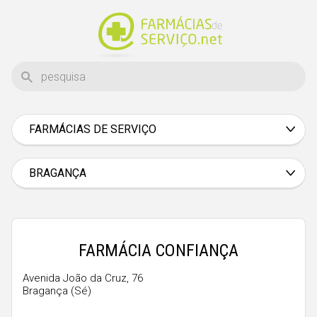
FARMÁCIAS DE SERVIÇO
Aveiro
Beja
BRAGANÇA
Braga
Bragança
Castelo Branco
FARMÁCIA CONFIANÇA
Coimbra
Avenida João da Cruz, 76
Bragança (Sé)
Évora