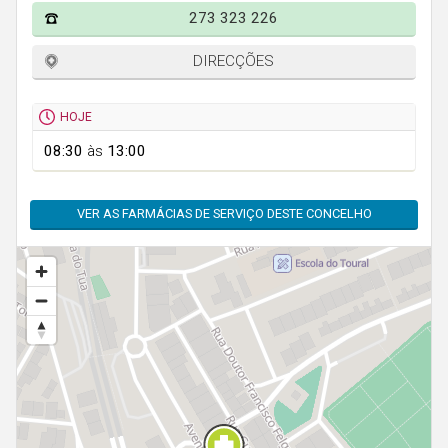
Faro
273 323 226
Guarda
DIRECÇÕES
Leiria
Lisboa
HOJE
Portalegre
08:30
às
13:00
Porto
VER AS FARMÁCIAS DE SERVIÇO DESTE CONCELHO
Santarém
Setúbal
Viana do Castelo
Vila Real
Viseu
Madeira