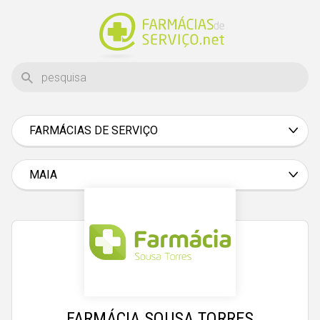
FARMÁCIAS DE SERVIÇO
Aveiro
Beja
MAIA
Braga
Bragança
Castelo Branco
Coimbra
Évora
FARMÁCIA SOUSA TORRES