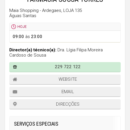
Faro
Maia Shopping - Ardegaes, LOJA 135
Guarda
Águas Santas
Leiria
HOJE
Lisboa
09:00
às
23:00
Portalegre
Director(a) técnico(a):
Dra. Lígia Filipa Moreira
Porto
Cardoso de Sousa
Santarém
229 722 122
Setúbal
WEBSITE
Viana do Castelo
EMAIL
Vila Real
DIRECÇÕES
Viseu
Madeira
SERVIÇOS ESPECIAIS