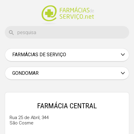
FARMÁCIAS DE SERVIÇO
Aveiro
Beja
GONDOMAR
Braga
Bragança
Castelo Branco
FARMÁCIA CENTRAL
Coimbra
Rua 25 de Abril, 344
São Cosme
Évora