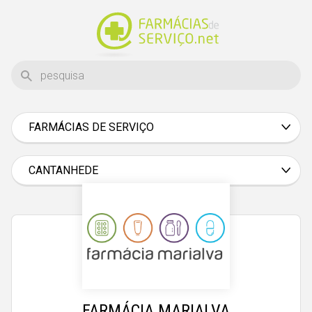
FARMÁCIAS DE SERVIÇO
Aveiro
Beja
CANTANHEDE
Braga
Bragança
Castelo Branco
Coimbra
Évora
FARMÁCIA MARIALVA