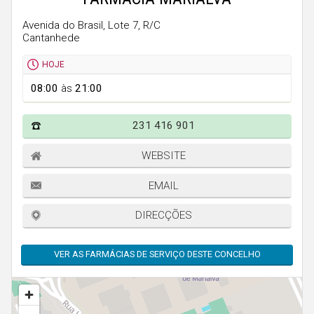
Faro
Avenida do Brasil, Lote 7, R/C
Guarda
Cantanhede
Leiria
HOJE
Lisboa
08:00
às
21:00
Portalegre
231 416 901
Porto
Santarém
WEBSITE
Setúbal
EMAIL
Viana do Castelo
DIRECÇÕES
Vila Real
Viseu
VER AS FARMÁCIAS DE SERVIÇO DESTE CONCELHO
Madeira