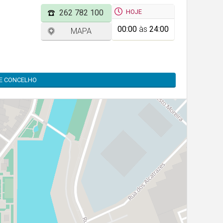
HOJE
262 782 100
00:00
às
24:00
MAPA
TE CONCELHO