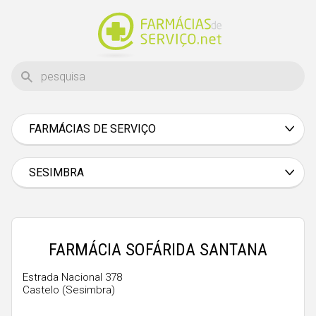
FARMÁCIAS DE SERVIÇO
Aveiro
Beja
SESIMBRA
Braga
Bragança
Castelo Branco
FARMÁCIA SOFÁRIDA SANTANA
Coimbra
Estrada Nacional 378
Castelo (Sesimbra)
Évora