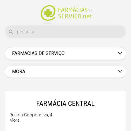
FARMÁCIAS DE SERVIÇO
Aveiro
Beja
MORA
Braga
Bragança
Castelo Branco
FARMÁCIA CENTRAL
Coimbra
Rua da Cooperativa, 4
Mora
Évora