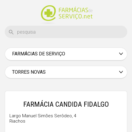
FARMÁCIAS DE SERVIÇO
Aveiro
Beja
TORRES NOVAS
Braga
Bragança
Castelo Branco
FARMÁCIA CANDIDA FIDALGO
Coimbra
Largo Manuel Simões Serôdeo, 4
Riachos
Évora