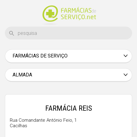
FARMÁCIAS DE SERVIÇO
Aveiro
Beja
ALMADA
Braga
Bragança
Castelo Branco
FARMÁCIA REIS
Coimbra
Rua Comandante António Feio, 1
Cacilhas
Évora