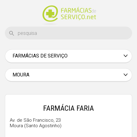
FARMÁCIAS DE SERVIÇO
Aveiro
Beja
MOURA
Braga
Bragança
Castelo Branco
FARMÁCIA FARIA
Coimbra
Av. de São Francisco, 23
Moura (Santo Agostinho)
Évora