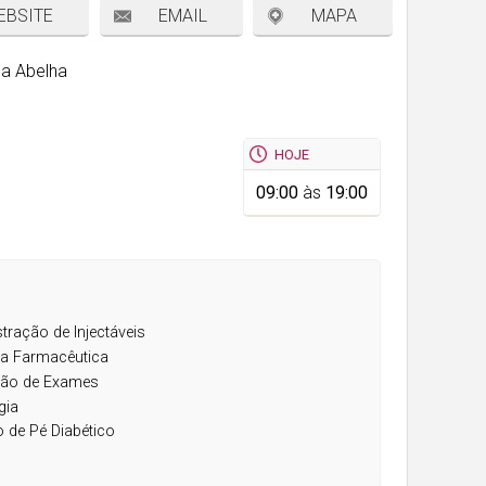
EBSITE
EMAIL
MAPA
na Abelha
HOJE
09:00
às
19:00
tração de Injectáveis
ta Farmacêutica
ão de Exames
gia
o de Pé Diabético