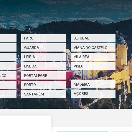
FARO
SETÚBAL
GUARDA
VIANA DO CASTELO
LEIRIA
VILA REAL
LISBOA
VISEU
NCO
PORTALEGRE
MADEIRA
PORTO
AÇORES
SANTARÉM