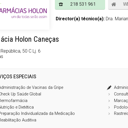
218 531 961
W
Director(a) técnico(a):
Dra. Maria
ácia Holon Caneças
República, 50 C Lj. 6
as
VIÇOS ESPECIAIS
Administração de Vacinas da Gripe
Adminis
Check Up Saúde Global
Consul
Dermofarmácia
Marcaç
Nutrição e Dietética
Podolo
Preparação Individualizada da Medicação
Rastrei
Reabilitação Auditiva