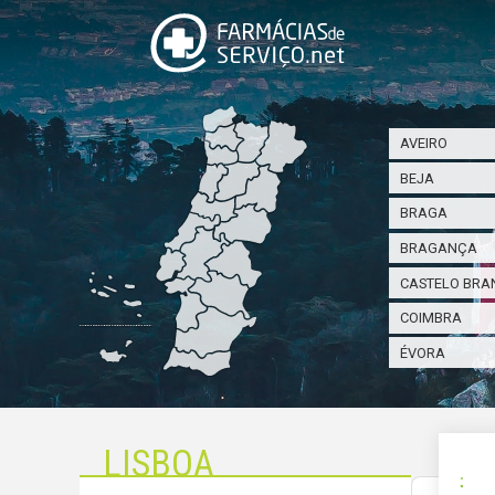
AVEIRO
BEJA
BRAGA
BRAGANÇA
CASTELO BRA
COIMBRA
ÉVORA
LISBOA