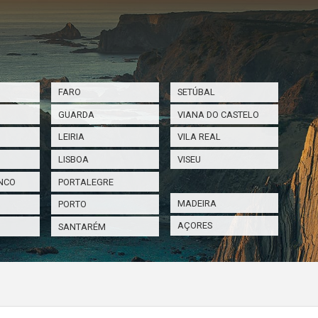
FARO
SETÚBAL
GUARDA
VIANA DO CASTELO
LEIRIA
VILA REAL
LISBOA
VISEU
NCO
PORTALEGRE
MADEIRA
PORTO
AÇORES
SANTARÉM