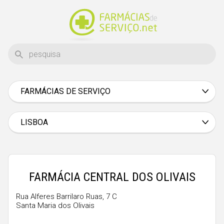
FARMÁCIAS DE SERVIÇO
Aveiro
Beja
LISBOA
Braga
Bragança
Castelo Branco
FARMÁCIA CENTRAL DOS OLIVAIS
Coimbra
Rua Alferes Barrilaro Ruas, 7 C
Santa Maria dos Olivais
Évora