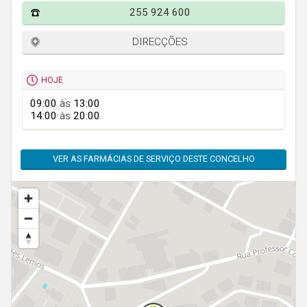
Faro
255 924 600
Guarda
DIRECÇÕES
Leiria
Lisboa
HOJE
Portalegre
09:00
às
13:00
14:00
às
20:00
Porto
Santarém
VER AS FARMÁCIAS DE SERVIÇO DESTE CONCELHO
Setúbal
Viana do Castelo
Vila Real
Viseu
Madeira