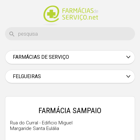
FARMÁCIAS DE SERVIÇO
Aveiro
Beja
FELGUEIRAS
Braga
Bragança
Castelo Branco
FARMÁCIA SAMPAIO
Coimbra
Rua do Curral - Edificio Miguel
Margaride Santa Eulália
Évora