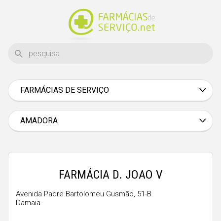
FARMÁCIAS DE SERVIÇO
Aveiro
Beja
AMADORA
Braga
Bragança
Castelo Branco
FARMÁCIA D. JOAO V
Coimbra
Avenida Padre Bartolomeu Gusmão, 51-B
Damaia
Évora