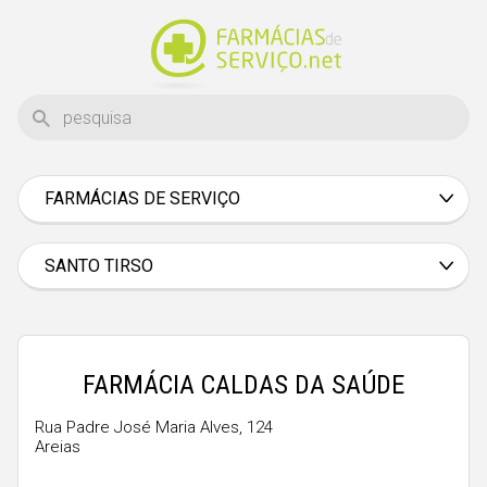
FARMÁCIAS DE SERVIÇO
Aveiro
Beja
SANTO TIRSO
Braga
Bragança
Castelo Branco
FARMÁCIA CALDAS DA SAÚDE
Coimbra
Rua Padre José Maria Alves, 124
Areias
Évora