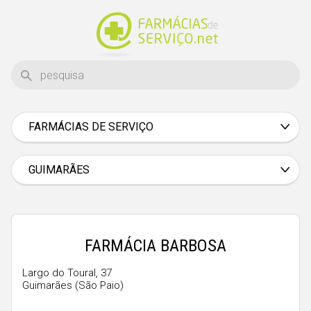
FARMÁCIAS DE SERVIÇO
Aveiro
Beja
GUIMARÃES
Braga
Bragança
Castelo Branco
FARMÁCIA BARBOSA
Coimbra
Largo do Toural, 37
Guimarães (São Paio)
Évora