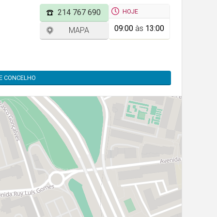
HOJE
214 767 690
09:00
às
13:00
MAPA
TE CONCELHO