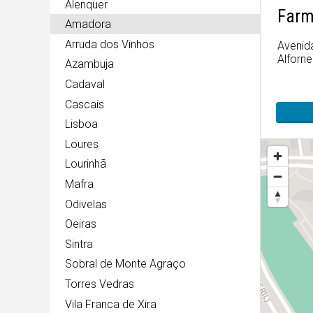
Alenquer
Farm
Amadora
Arruda dos Vinhos
Avenid
Alforne
Azambuja
Cadaval
Cascais
Lisboa
Loures
Lourinhã
Mafra
Odivelas
Oeiras
Sintra
Sobral de Monte Agraço
Torres Vedras
Vila Franca de Xira