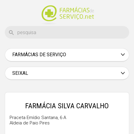
FARMÁCIAS DE SERVIÇO
Aveiro
Beja
SEIXAL
Braga
Bragança
Castelo Branco
FARMÁCIA SILVA CARVALHO
Coimbra
Praceta Emídio Santana, 6 A
Aldeia de Paio Pires
Évora