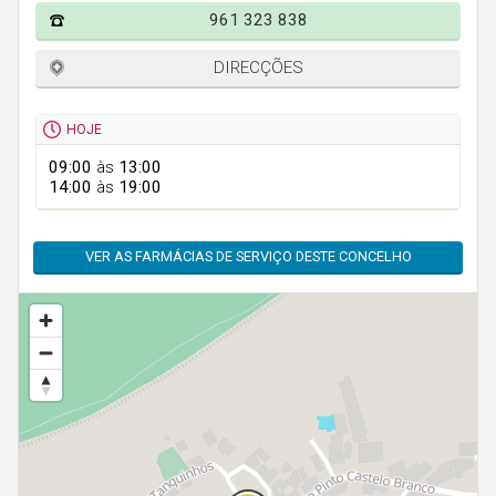
Faro
961 323 838
Guarda
DIRECÇÕES
Leiria
Lisboa
HOJE
Portalegre
09:00
às
13:00
14:00
às
19:00
Porto
Santarém
VER AS FARMÁCIAS DE SERVIÇO DESTE CONCELHO
Setúbal
Viana do Castelo
Vila Real
Viseu
Madeira