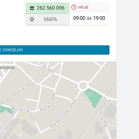
HOJE
262 560 096
09:00
às
19:00
MAPA
TE CONCELHO