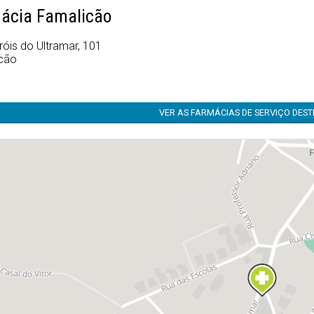
ácia Famalicão
óis do Ultramar, 101
cão
VER AS FARMÁCIAS DE SERVIÇO DES