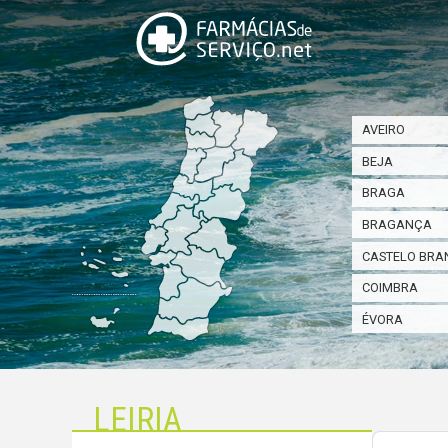
AVEIRO
BEJA
BRAGA
BRAGANÇA
CASTELO BRA
COIMBRA
ÉVORA
LEIRIA