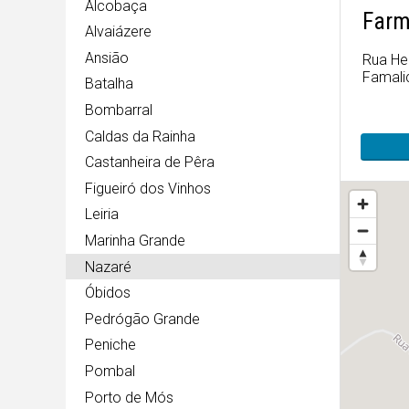
Alcobaça
Farm
Alvaiázere
Ansião
Rua Her
Famali
Batalha
Bombarral
Caldas da Rainha
Castanheira de Pêra
Figueiró dos Vinhos
Leiria
Marinha Grande
Nazaré
Óbidos
Pedrógão Grande
Peniche
Pombal
Porto de Mós