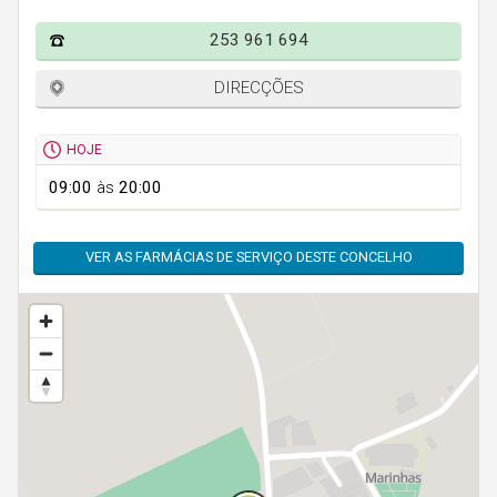
Faro
253 961 694
Guarda
Leiria
DIRECÇÕES
Lisboa
HOJE
Portalegre
09:00
às
20:00
Porto
Santarém
VER AS FARMÁCIAS DE SERVIÇO DESTE CONCELHO
Setúbal
Viana do Castelo
Vila Real
Viseu
Madeira