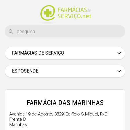
FARMÁCIAS DE SERVIÇO
Aveiro
Beja
ESPOSENDE
Braga
Bragança
Castelo Branco
FARMÁCIA DAS MARINHAS
Coimbra
Avenida 19 de Agosto, 3829, Edifício S.Miguel, R/C
Frente B
Évora
Marinhas