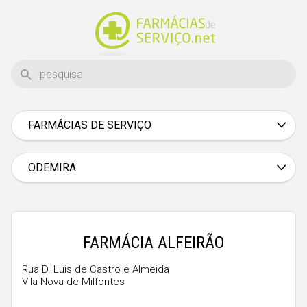
FARMÁCIAS DE SERVIÇO
Aveiro
Beja
ODEMIRA
Braga
Bragança
Castelo Branco
FARMÁCIA ALFEIRÃO
Coimbra
Rua D. Luis de Castro e Almeida
Vila Nova de Milfontes
Évora