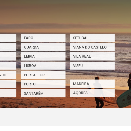
FARO
SETÚBAL
GUARDA
VIANA DO CASTELO
LEIRIA
VILA REAL
LISBOA
VISEU
NCO
PORTALEGRE
MADEIRA
PORTO
AÇORES
SANTARÉM