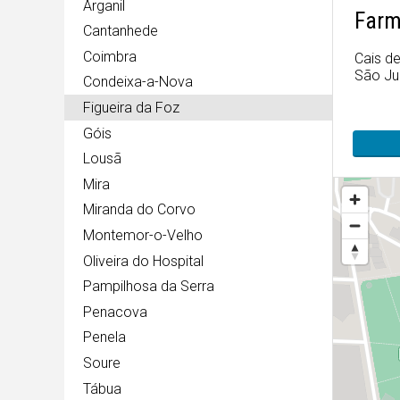
Arganil
Farm
Cantanhede
Coimbra
Cais d
São Jul
Condeixa-a-Nova
Figueira da Foz
Góis
Lousã
Mira
Miranda do Corvo
Montemor-o-Velho
Oliveira do Hospital
Pampilhosa da Serra
Penacova
Penela
Soure
Tábua