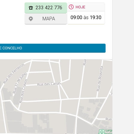
HOJE
233 422 776
09:00
às
19:30
MAPA
TE CONCELHO