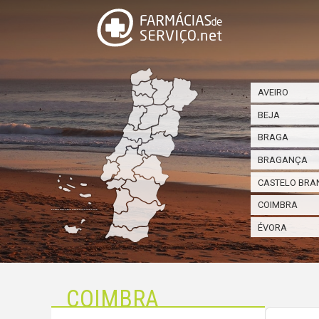
AVEIRO
BEJA
BRAGA
BRAGANÇA
CASTELO BRA
COIMBRA
ÉVORA
COIMBRA