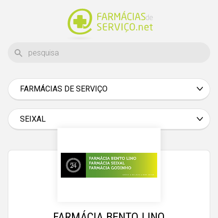
FARMÁCIAS DE SERVIÇO
Aveiro
Beja
SEIXAL
Braga
Bragança
Castelo Branco
Coimbra
Évora
FARMÁCIA BENTO LINO