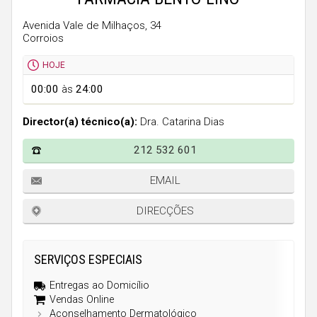
Faro
Avenida Vale de Milhaços, 34
Guarda
Corroios
Leiria
HOJE
Lisboa
00:00
às
24:00
Portalegre
Director(a) técnico(a):
Dra. Catarina Dias
Porto
212 532 601
Santarém
Setúbal
EMAIL
Viana do Castelo
DIRECÇÕES
Vila Real
Viseu
SERVIÇOS ESPECIAIS
Entregas ao Domicílio
Madeira
Vendas Online
Aconselhamento Dermatológico