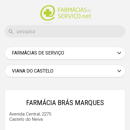
FARMÁCIAS DE SERVIÇO
Aveiro
Beja
VIANA DO CASTELO
Braga
Bragança
Castelo Branco
FARMÁCIA BRÁS MARQUES
Coimbra
Avenida Central, 2275
Castelo do Neiva
Évora