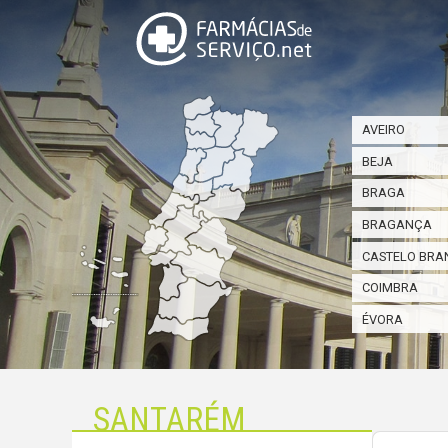
AVEIRO
BEJA
BRAGA
BRAGANÇA
CASTELO BRA
COIMBRA
ÉVORA
SANTARÉM