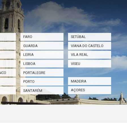
FARO
SETÚBAL
GUARDA
VIANA DO CASTELO
LEIRIA
VILA REAL
LISBOA
VISEU
NCO
PORTALEGRE
MADEIRA
PORTO
AÇORES
SANTARÉM