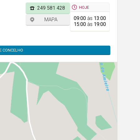
HOJE
249 581 428
09:00
às
13:00
MAPA
15:00
às
19:00
TE CONCELHO