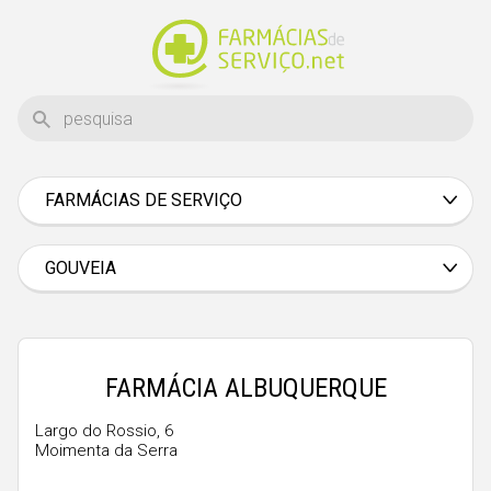
FARMÁCIAS DE SERVIÇO
Aveiro
Beja
GOUVEIA
Braga
Bragança
Castelo Branco
FARMÁCIA ALBUQUERQUE
Coimbra
Largo do Rossio, 6
Moimenta da Serra
Évora