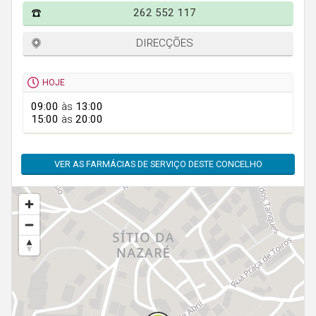
Faro
262 552 117
Guarda
DIRECÇÕES
Leiria
Lisboa
HOJE
Portalegre
09:00
às
13:00
15:00
às
20:00
Porto
Santarém
VER AS FARMÁCIAS DE SERVIÇO DESTE CONCELHO
Setúbal
Viana do Castelo
Vila Real
Viseu
Madeira