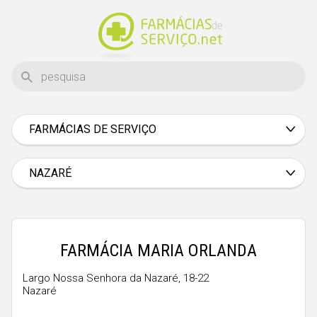
FARMÁCIAS DE SERVIÇO
Aveiro
Beja
NAZARÉ
Braga
Bragança
Castelo Branco
FARMÁCIA MARIA ORLANDA
Coimbra
Largo Nossa Senhora da Nazaré, 18-22
Nazaré
Évora