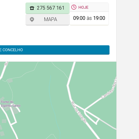
HOJE
275 567 161
09:00
às
19:00
MAPA
TE CONCELHO