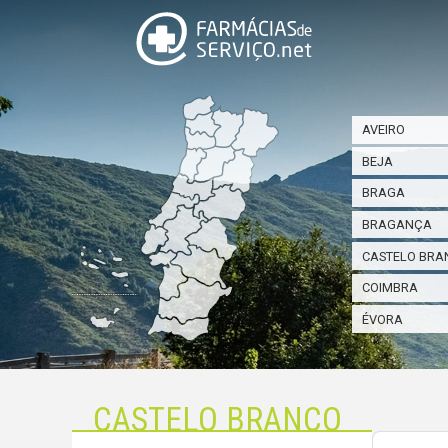
AVEIRO
BEJA
BRAGA
BRAGANÇA
CASTELO BRA
COIMBRA
ÉVORA
CASTELO BRANCO