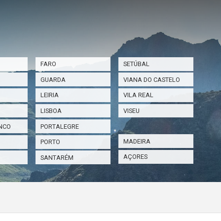
FARO
SETÚBAL
GUARDA
VIANA DO CASTELO
LEIRIA
VILA REAL
LISBOA
VISEU
NCO
PORTALEGRE
MADEIRA
PORTO
AÇORES
SANTARÉM