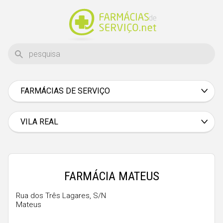
FARMÁCIAS DE SERVIÇO
Aveiro
Beja
VILA REAL
Braga
Bragança
Castelo Branco
FARMÁCIA MATEUS
Coimbra
Rua dos Três Lagares, S/N
Mateus
Évora